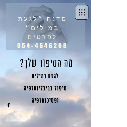
סדנת ״לגעת
במילים״
לפרטים
054-4646208
מה הסיפור שלך?
לגעת במילים
טיפול בביבליותרפיה
ופסיכותרפיה