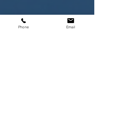
Phone
Email
הקליניקה והסדנאות בשדה
ורבורג (אזור השרון)
התקשרו
054-4646208
,
שלחו מייל
dalias3862@gmail.com
או השאירו פרטים ואחזור
אליכם בהקדם